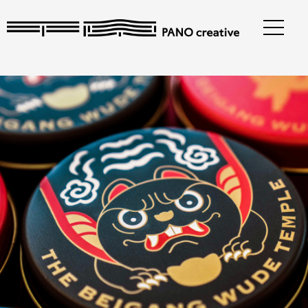
跳
至
主
要
內
容