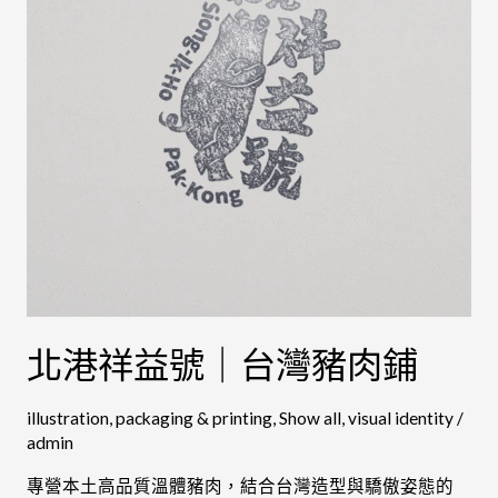
｜
台
灣
豬
肉
鋪
北港祥益號｜台灣豬肉鋪
illustration
,
packaging & printing
,
Show all
,
visual identity
/
admin
專營本土高品質溫體豬肉，結合台灣造型與驕傲姿態的