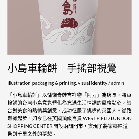
視
覺
小島車輪餅｜手搖部視覺
illustration
,
packaging & printing
,
visual identity
/
admin
「小島車輪餅」以慵懶青蛙吉祥物「阿力」為店長，將車
輪餅的台灣小島意象轉化為充滿生活情調的風格點心，結
合對美食的熱情與創意，成功征服了挑嘴的英國人。從路
邊攤起步，如今已在英國頂級百貨 WESTFIELD LONDON
SHOPPING CENTER 開設兩間門市，實現了將家鄉味道
帶到千里之外的夢想。