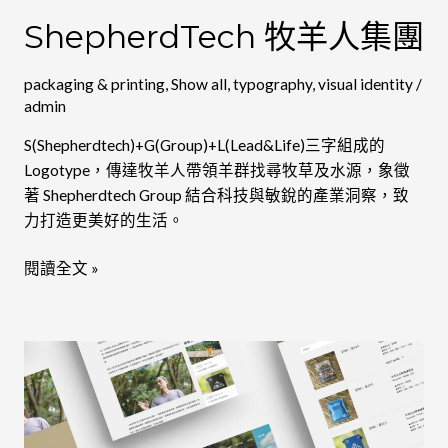
ShepherdTech 牧羊人集團
packaging & printing
,
Show all
,
typography
,
visual identity
/
admin
S(Shepherdtech)+G(Group)+L(Lead&Life)三字組成的
Logotype，傳達牧羊人帶領羊群找尋牧草及水源，象徵
著 Shepherdtech Group 結合科技與敏銳的產業洞察，致
力打造更美好的生活。
閱讀全文 »
Volcano29
大
屯
火