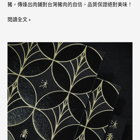
豬，傳達出肉鋪對台灣豬肉的自信，品質保證絕對美味！
閱讀全文 »
Blooming
Concept
沐
喬
溉
念