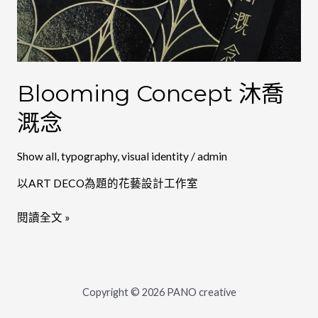
Blooming Concept 沐喬
溉念
Show all
,
typography
,
visual identity
/
admin
以ART DECO為題的花藝設計工作室
閱讀全文 »
Copyright © 2026 PANO creative