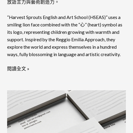
放語言力與藝術創造力。
“Harvest Sprouts English and Art School (HSEAS)” uses a
smiling lion face combined with the “心” (heart) symbol as
its logo, representing children growing with warmth and
support. Inspired by the Reggio Emilia Approach, they
explore the world and express themselves in a hundred
ways, fully blossoming in language and artistic creativity.
閱讀全文 »
PANO
creative
平
原