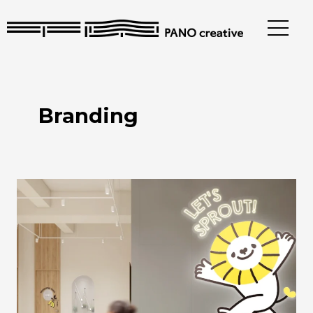
跳
至
主
要
內
容
Branding
心
禾
苗
美
語
藝
術
創