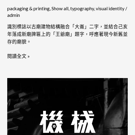
packaging & printing
,
Show all
,
typography
,
visual identity
/
admin
識別標誌以古廟建物結構融合「大崙」二字，並結合己亥
年落成新廟牌匾上的「王爺廟」題字，呼應著現今新舊並
存的廟貌。
閱讀全文 »
PHDBOOKS
機
械
新
刊
官
網
設