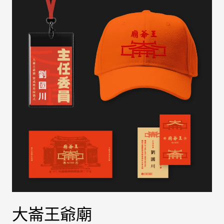
崙
王
爺
廟
大崙王爺廟