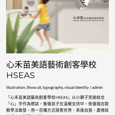
客
學
校
HSEAS
心禾苗美語藝術創客學校
HSEAS
illustration
,
Show all
,
typography
,
visual identity
/
admin
「心禾苗美語藝術創客學校HSEAS」以小獅子笑臉結合
「心」字作為標誌，象徵孩子在溫暖支持中，依循瑞吉歐
教學法啟發，用一百種方式探索世界、表達自我，盡情綻