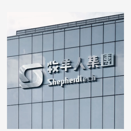
ShepherdTech
牧
羊
人
集
團