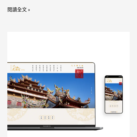
閱讀全文 »
財
神
祖
廟
｜
北
港
武
德
宮