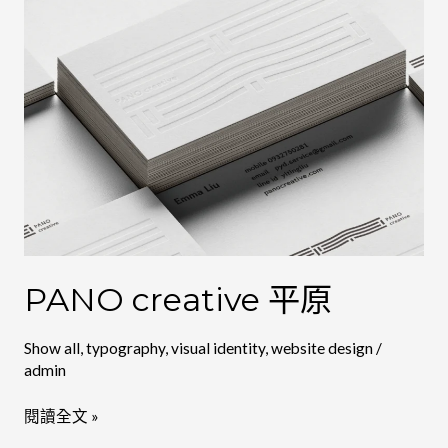
PANO creative 平原
Show all
,
typography
,
visual identity
,
website design
/
admin
閱讀全文 »